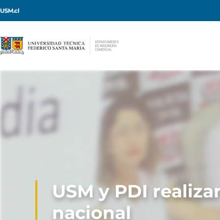
USM.cl
USM y PDI realiza
nacional