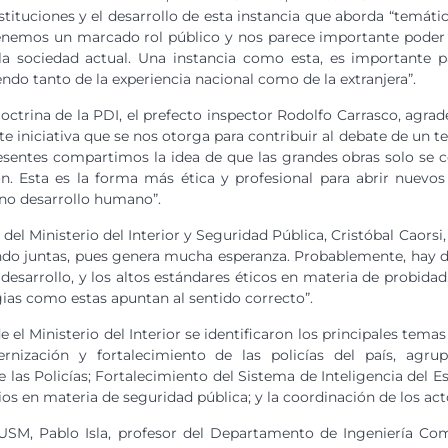
nstituciones y el desarrollo de esta instancia que aborda “temát
enemos un marcado rol público y nos parece importante poder 
 la sociedad actual. Una instancia como esta, es importante p
endo tanto de la experiencia nacional como de la extranjera”.
octrina de la PDI, el prefecto inspector Rodolfo Carrasco, agrad
nte iniciativa que se nos otorga para contribuir al debate de un
resentes compartimos la idea de que las grandes obras solo se 
n. Esta es la forma más ética y profesional para abrir nuevos
no desarrollo humano”.
n del Ministerio del Interior y Seguridad Pública, Cristóbal Caorsi
ndo juntas, pues genera mucha esperanza. Probablemente, hay do
 desarrollo, y los altos estándares éticos en materia de probidad
gias como estas apuntan al sentido correcto”.
de el Ministerio del Interior se identificaron los principales 
nización y fortalecimiento de las policías del país, agru
 las Policías; Fortalecimiento del Sistema de Inteligencia del Es
ios en materia de seguridad pública; y la coordinación de los act
 USM, Pablo Isla, profesor del Departamento de Ingeniería Come