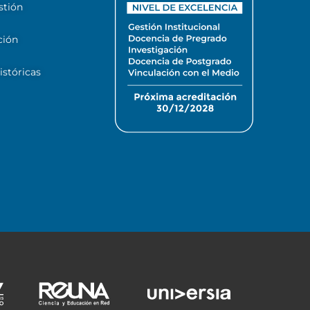
stión
ción
stóricas