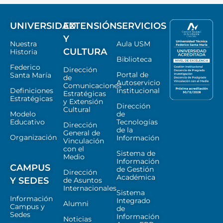
UNIVERSIDAD
EXTENSIÓN
SERVICIOS
Y
Nuestra
Aula USM
CULTURA
Historia
Biblioteca
Federico
Dirección
Portal de
Santa María
de
Autoservicio
Comunicaciones
Definiciones
Institucional
Estratégicas
Estratégicas
y Extensión
Dirección
Cultural
Modelo
de
Educativo
Tecnologías
Dirección
de la
General de
Organización
Información
Vinculación
con el
Sistema de
Medio
Información
CAMPUS
de Gestión
Dirección
Académica
Y SEDES
de Asuntos
Internacionales
Sistema
Información
Integrado
Alumni
Campus y
de
Sedes
Información
Noticias