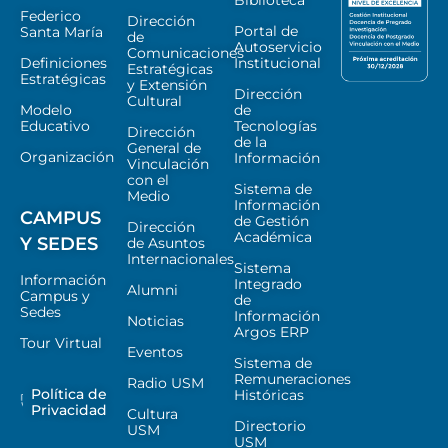
Biblioteca
Federico
Dirección
Portal de
Santa María
de
Autoservicio
Comunicaciones
Definiciones
Institucional
Estratégicas
Estratégicas
y Extensión
Dirección
Cultural
Modelo
de
Educativo
Tecnologías
Dirección
de la
General de
Organización
Información
Vinculación
con el
Sistema de
Medio
Información
CAMPUS
de Gestión
Dirección
Académica
Y SEDES
de Asuntos
Internacionales
Sistema
Información
Integrado
Alumni
Campus y
de
Sedes
Información
Noticias
Argos ERP
Tour Virtual
Eventos
Sistema de
Remuneraciones
Radio USM
Política de
Históricas
Privacidad
Cultura
Directorio
USM
USM