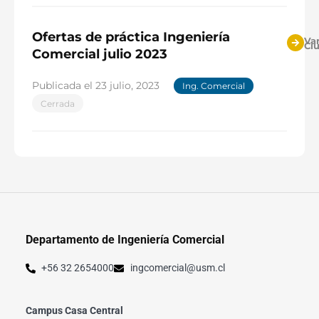
Ofertas de práctica Ingeniería
Var
Ci
Comercial julio 2023
Publicada el
23 julio, 2023
Ing. Comercial
Cerrada
Departamento de Ingeniería Comercial
+56 32 2654000
ingcomercial@usm.cl
Campus Casa Central