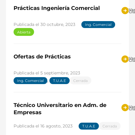
Prácticas Ingeniería Comercial
Var
Ci
Publicada el
30 octubre, 2023
Ing. Comercial
Abierta
Ofertas de Prácticas
Var
Ci
Publicada el
5 septiembre, 2023
,
Ing. Comercial
T.U.A.E
Cerrada
Técnico Universitario en Adm. de
Var
Ci
Empresas
Publicada el
16 agosto, 2023
T.U.A.E
Cerrada