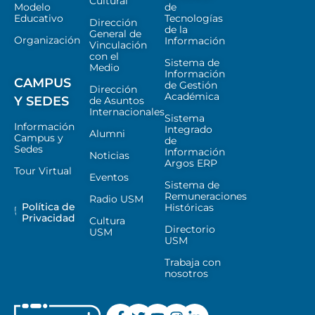
Cultural
Modelo
de
Educativo
Tecnologías
Dirección
de la
General de
Organización
Información
Vinculación
con el
Sistema de
Medio
Información
CAMPUS
de Gestión
Dirección
Académica
Y SEDES
de Asuntos
Internacionales
Sistema
Información
Integrado
Alumni
Campus y
de
Sedes
Información
Noticias
Argos ERP
Tour Virtual
Eventos
Sistema de
Remuneraciones
Radio USM
Política de
Históricas
Privacidad
Cultura
Directorio
USM
USM
Trabaja con
nosotros