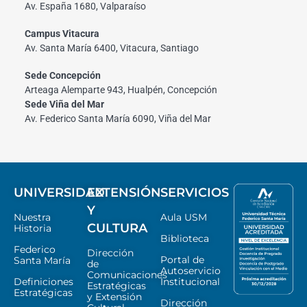
Av. España 1680, Valparaíso
Campus Vitacura
Av. Santa María 6400, Vitacura, Santiago
Sede Concepción
Arteaga Alemparte 943, Hualpén, Concepción
Sede Viña del Mar
Av. Federico Santa María 6090, Viña del Mar
UNIVERSIDAD
EXTENSIÓN
SERVICIOS
Y
Nuestra
Aula USM
CULTURA
Historia
Biblioteca
Federico
Dirección
Portal de
Santa María
de
Autoservicio
Comunicaciones
Definiciones
Institucional
Estratégicas
Estratégicas
y Extensión
Dirección