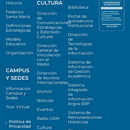
CULTURA
Historia
Biblioteca
Federico
Dirección
Portal de
Santa María
de
Autoservicio
Comunicaciones
Definiciones
Institucional
Estratégicas
Estratégicas
y Extensión
Dirección
Cultural
Modelo
de
Educativo
Tecnologías
Dirección
de la
General de
Organización
Información
Vinculación
con el
Sistema de
Medio
Información
CAMPUS
de Gestión
Dirección
Académica
Y SEDES
de Asuntos
Internacionales
Sistema
Información
Integrado
Alumni
Campus y
de
Sedes
Información
Noticias
Argos ERP
Tour Virtual
Eventos
Sistema de
Remuneraciones
Radio USM
Política de
Históricas
Privacidad
Cultura