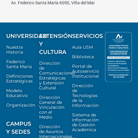
Av. Federico Santa María 6090, Viña del Mar
UNIVERSIDAD
EXTENSIÓN
SERVICIOS
Y
Nuestra
Aula USM
CULTURA
Historia
Biblioteca
Federico
Dirección
Portal de
Santa María
de
Autoservicio
Comunicaciones
Definiciones
Institucional
Estratégicas
Estratégicas
y Extensión
Dirección
Cultural
Modelo
de
Educativo
Tecnologías
Dirección
de la
General de
Organización
Información
Vinculación
con el
Sistema de
Medio
Información
CAMPUS
de Gestión
Dirección
Académica
Y SEDES
de Asuntos
Internacionales