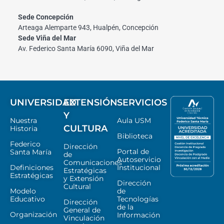
Sede Concepción
Arteaga Alemparte 943, Hualpén, Concepción
Sede Viña del Mar
Av. Federico Santa María 6090, Viña del Mar
UNIVERSIDAD
EXTENSIÓN
SERVICIOS
Y
Nuestra
Aula USM
CULTURA
Historia
Biblioteca
Federico
Dirección
Portal de
Santa María
de
Autoservicio
Comunicaciones
Definiciones
Institucional
Estratégicas
Estratégicas
y Extensión
Dirección
Cultural
Modelo
de
Educativo
Tecnologías
Dirección
de la
General de
Organización
Información
Vinculación