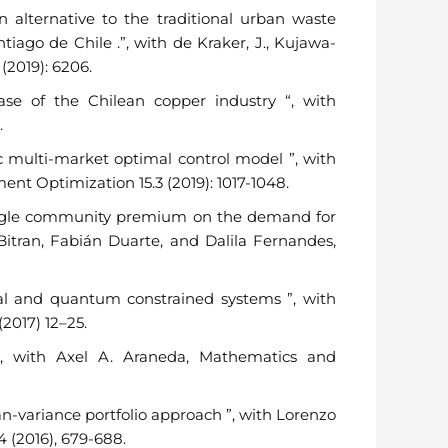
an alternative to the traditional urban waste
ago de Chile .”, with de Kraker, J., Kujawa-
 (2019): 6206.
ase of the Chilean copper industry “, with
.
ic multi-market optimal control model ”, with
ent Optimization 15.3 (2019): 1017-1048.
single community premium on the demand for
Bitran, Fabián Duarte, and Dalila Fernandes,
cal and quantum constrained systems ”, with
(2017) 12–25.
 ”, with Axel A. Araneda, Mathematics and
an-variance portfolio approach ”, with Lorenzo
 (2016), 679-688.