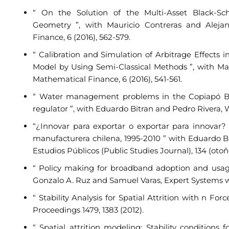
“ On the Solution of the Multi-Asset Black-Sch
Geometry ”, with Mauricio Contreras and Aleja
Finance, 6 (2016), 562-579.
“ Calibration and Simulation of Arbitrage Effects
Model by Using Semi-Classical Methods ”, with Maur
Mathematical Finance, 6 (2016), 541-561.
“ Water management problems in the Copiapó Basi
regulator ”, with Eduardo Bitran and Pedro Rivera, 
“¿Innovar para exportar o exportar para innovar? 
manufacturera chilena, 1995-2010 ” with Eduardo B
Estudios Públicos (Public Studies Journal), 134 (otoñ
“ Policy making for broadband adoption and usage
Gonzalo A. Ruz and Samuel Varas, Expert Systems w
“ Stability Analysis for Spatial Attrition with n F
Proceedings 1479, 1383 (2012).
“ Spatial attrition modeling: Stability conditions