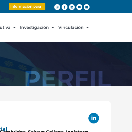
Información para
cutiva
Investigación
Vinculación
PERFIL
ial
 Cambridge, Selwyn College, Inglaterra.