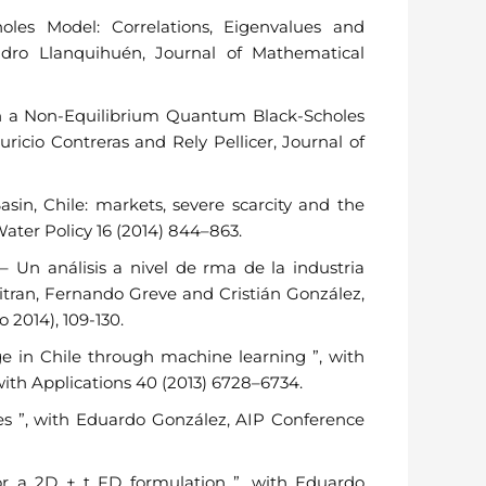
oles Model: Correlations, Eigenvalues and
ndro Llanquihuén, Journal of Mathematical
 in a Non-Equilibrium Quantum Black-Scholes
icio Contreras and Rely Pellicer, Journal of
n, Chile: markets, severe scarcity and the
Water Policy 16 (2014) 844–863.
– Un análisis a nivel de rma de la industria
itran, Fernando Greve and Cristián González,
o 2014), 109-130.
 in Chile through machine learning ”, with
ith Applications 40 (2013) 6728–6734.
orces ”, with Eduardo González, AIP Conference
 for a 2D + t FD formulation ”, with Eduardo