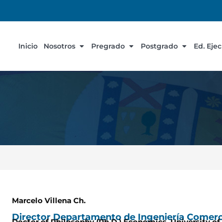
Inicio
Nosotros
Pregrado
Postgrado
Ed. Eje
Marcelo Villena Ch.
Director Departamento de Ingeniería Comerc
Doctor of Philosophy (Ph.D.) Economics, University of