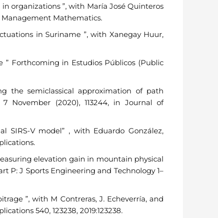
in organizations ”, with María José Quinteros
 of Management Mathematics.
tuations in Suriname ”, with Xanegay Huur,
le ” Forthcoming in Estudios Públicos (Public
g the semiclassical approximation of path
e 7 November (2020), 113244, in Journal of
ial SIRS-V model” , with Eduardo González,
ications.
easuring elevation gain in mountain physical
rt P: J Sports Engineering and Technology 1–
rage ”, with M Contreras, J. Echeverría, and
lications 540, 123238, 2019:123238.