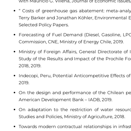
with Mauricio G. Villena, Journal of Economic Issues,
“ Costs of greenhouse gas abatement: meta-analysi
Terry Barker and Jonathan Köhler, Environmental Ec
Selected Policy Papers.
Forecasting of Fuel Demand (Diesel, Gasoline, LPG
Commission, CNE, Ministry of Energy Chile, 2019.
Ministry of Foreign Affairs, General Directorate of
Study of the Results and Impact of the Prochile Fo
2018, 2019.
Indecopi, Peru, Potential Anticompetitive Effects o
2019.
On the design and performance of the Chilean pen
American Development Bank – IADB, 2019.
On adaptation to the restriction of water resourc
Studies and Policies, Ministry of Agriculture, 2018.
Towards modern contractual relationships in infras