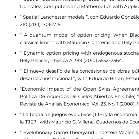
González, Computers and Mathematics with Applicat
“ Spatial Lanchester models ”, con Eduardo Gonzál
210 (2011), 706-715.
“ A quantum model of option pricing: When Blac
classical limit ”, with Mauricio Contreras and Rely P
“ Dynamic option pricing with endogenous stochast
Rely Pellicer, Physica A 389 (2010) 3552–3564.
“ El nuevo desafío de las concesiones de obras púb
desarrollo institucional ”, with Eduardo Bitran, Estudi
“Economic Impact of the Open Skies Agreement 
Política De Acuerdos De Cielos Abiertos En Chile) ”
Revista de Analisis Economico, Vol. 23, No. 1 (2008), 
“ La teoría de juegos evolutivos (TJE) y la economía
la TJE? , with Mauricio G. Villena, Cuadernos de Econ
“ Evolutionary Game Theoryand Thorstein Veblen’s 