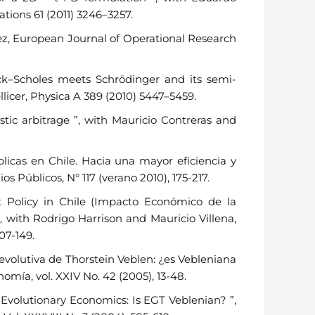
ions 61 (2011) 3246–3257.
ez, European Journal of Operational Research
k–Scholes meets Schrödinger and its semi-
ellicer, Physica A 389 (2010) 5447–5459.
ic arbitrage ”, with Mauricio Contreras and
licas en Chile. Hacia una mayor eficiencia y
os Públicos, N° 117 (verano 2010), 175-217.
Policy in Chile (Impacto Económico de la
, with Rodrigo Harrison and Mauricio Villena,
107-149.
 evolutiva de Thorstein Veblen: ¿es Vebleniana
omía, vol. XXIV No. 42 (2005), 13-48.
Evolutionary Economics: Is EGT Veblenian? ”,