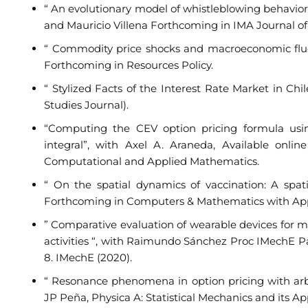
“ An evolutionary model of whistleblowing behavior 
and Mauricio Villena Forthcoming in IMA Journal
“ Commodity price shocks and macroeconomic fluc
Forthcoming in Resources Policy.
“ Stylized Facts of the Interest Rate Market in Chi
Studies Journal).
“Computing the CEV option pricing formula usin
integral”, with Axel A. Araneda, Available onlin
Computational and Applied Mathematics.
“ On the spatial dynamics of vaccination: A spat
Forthcoming in Computers & Mathematics with Appl
” Comparative evaluation of wearable devices for m
activities “, with Raimundo Sánchez Proc IMechE Pa
8. IMechE (2020).
“ Resonance phenomena in option pricing with arbit
JP Peña, Physica A: Statistical Mechanics and its App