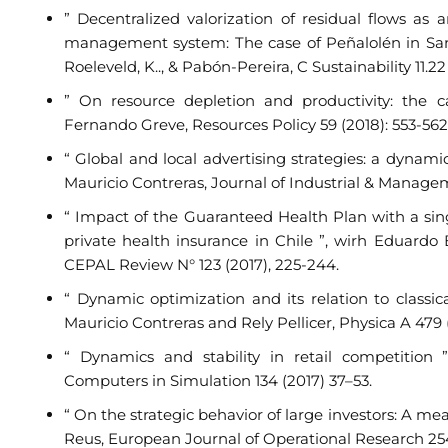
” Decentralized valorization of residual flows as 
management system: The case of Peñalolén in Santi
Roeleveld, K.., & Pabón-Pereira, C Sustainability 11.22
” On resource depletion and productivity: the c
Fernando Greve, Resources Policy 59 (2018): 553-562
“ Global and local advertising strategies: a dynam
Mauricio Contreras, Journal of Industrial & Managem
“ Impact of the Guaranteed Health Plan with a 
private health insurance in Chile ”, wirh Eduardo 
CEPAL Review N° 123 (2017), 225-244.
“ Dynamic optimization and its relation to classi
Mauricio Contreras and Rely Pellicer, Physica A 479 
“ Dynamics and stability in retail competition
Computers in Simulation 134 (2017) 37–53.
“ On the strategic behavior of large investors: A me
Reus, European Journal of Operational Research 254