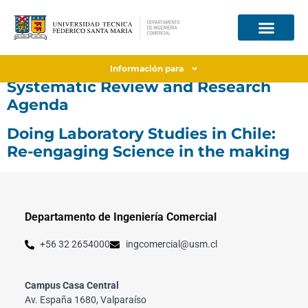
Algorithm Advice Acceptance: A
Información para
Systematic Review and Research
Agenda
Doing Laboratory Studies in Chile:
Re-engaging Science in the making
Departamento de Ingeniería Comercial
+56 32 2654000
ingcomercial@usm.cl
Campus Casa Central
Av. España 1680, Valparaíso