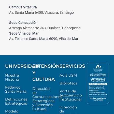
Campus Vitacura
Av. Santa María 6400, Vitacura, Santiago
Sede Concepción
Arteaga Alemparte 943, Hualpén, Concepción
Sede Viña del Mar
Av. Federico Santa María 6090, Viña del Mar
UNIVERSIDAD
EXTENSIÓN
SERVICIOS
Y
Nuestra
Aula USM
CULTURA
Historia
Biblioteca
Federico
Dirección
Portal de
Santa María
de
Autoservicio
Comunicaciones
Definiciones
Institucional
Estratégicas
Estratégicas
y Extensión
Dirección
Cultural
Modelo
de