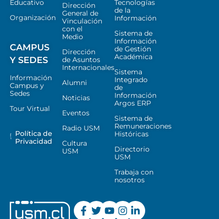
Educativo
Tecnologías
Dirección
de la
General de
Organización
Información
Vinculación
con el
Sistema de
Medio
Información
CAMPUS
de Gestión
Dirección
Académica
Y SEDES
de Asuntos
Internacionales
Sistema
Información
Integrado
Alumni
Campus y
de
Sedes
Información
Noticias
Argos ERP
Tour Virtual
Eventos
Sistema de
Remuneraciones
Radio USM
Política de
Históricas
Privacidad
Cultura
Directorio
USM
USM
Trabaja con
nosotros