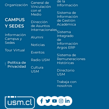
de la
General de
Organización
Información
Vinculación
con el
Sistema de
Medio
Información
CAMPUS
de Gestión
Dirección
Académica
Y SEDES
de Asuntos
Internacionales
Sistema
Información
Integrado
Alumni
Campus y
de
Sedes
Información
Noticias
Argos ERP
Tour Virtual
Eventos
Sistema de
Remuneraciones
Radio USM
Política de
Históricas
Privacidad
Cultura
Directorio
USM
USM
Trabaja con
nosotros