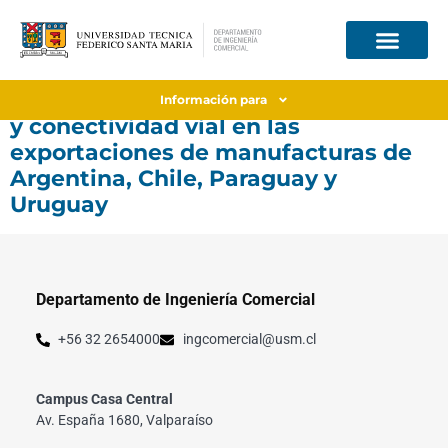
Efectos de los acuerdos comerciales
Información para
y conectividad vial en las
exportaciones de manufacturas de
Argentina, Chile, Paraguay y
Uruguay
Departamento de Ingeniería Comercial
+56 32 2654000
ingcomercial@usm.cl
Campus Casa Central
Av. España 1680, Valparaíso