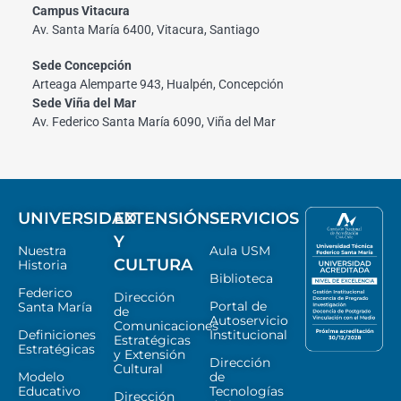
Campus Vitacura
Av. Santa María 6400, Vitacura, Santiago
Sede Concepción
Arteaga Alemparte 943, Hualpén, Concepción
Sede Viña del Mar
Av. Federico Santa María 6090, Viña del Mar
UNIVERSIDAD
EXTENSIÓN
SERVICIOS
Y
Nuestra
Aula USM
CULTURA
Historia
Biblioteca
Federico
Dirección
Portal de
Santa María
de
Autoservicio
Comunicaciones
Definiciones
Institucional
Estratégicas
Estratégicas
y Extensión
Dirección
Cultural
Modelo
de
Educativo
Tecnologías
Dirección