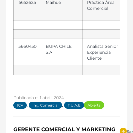
5652625
Maihue
Práctica Área
Comercial
5660450
BUPA CHILE
Analista Senior
S.A
Experiencia
Cliente
Publicada el
1 abril, 2024
,
,
ICV
Ing. Comercial
T.U.A.E
Abierta
GERENTE COMERCIAL Y MARKETING
Sa