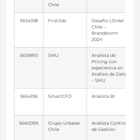
Chile
5654108
FirstJob
Desafío LOréal
Chile –
Brandstorm
2024
5659810
SMU
Analista de
Pricing con
experiencia en
Análisis de Datos
– SMU
5654106
SmartCFO
Analista BI
5660099
Grupo Urbaser
Analista Control
Chile
de Gestión