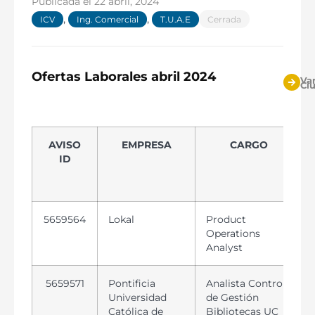
supervisar y controlar el Proceso de Compras,
Publicada el
22 abril, 2024
tanto a nivel de productos como servicios que
,
,
ICV
Ing. Comercial
T.U.A.E
Cerrada
se requieran en las distintas áreas de la
empresa.
Ofertas Laborales abril 2024
Var
Ci
AVISO
EMPRESA
CARGO
ID
5659564
Lokal
Product
Operations
Analyst
5659571
Pontificia
Analista Control
Universidad
de Gestión
Católica de
Bibliotecas UC