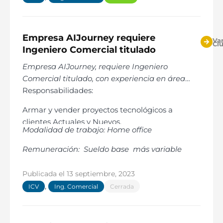
Empresa AIJourney requiere
Var
Ci
Ingeniero Comercial titulado
Empresa AIJourney, requiere Ingeniero
Comercial titulado, con experiencia en área
comercial de al menos dos años, comprobable,
Responsabilidades:
con disponibilidad inmediata, para
Armar y vender proyectos tecnológicos a
desempeñarse en áreas de gestión comercial y
clientes Actuales y Nuevos.
proyectos.
Modalidad de trabajo: Home office
Ofrecer y vender proyectos.
Aumentar nuestro volumen de clientes.
Remuneración: Sueldo base más variable
Aumento de la facturación a clientes actuales.
Analizar el mercado
Publicada el
13 septiembre, 2023
Planificar nuevas estrategias de venta
,
ICV
Ing. Comercial
Cerrada