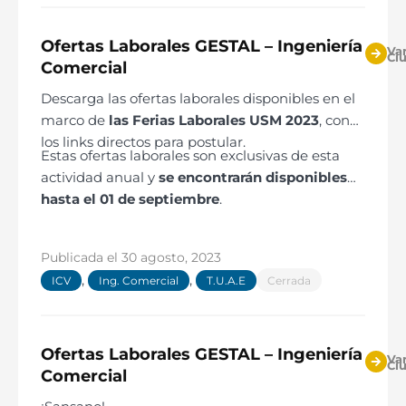
necesidades y los servicios prestados.
Deberás trabajar en colaboración con el
Ofertas Laborales GESTAL – Ingeniería
Var
Ci
equipo técnico para asegurar que las
Comercial
cotizaciones sean precisas y adecuadas.
Descarga las ofertas laborales disponibles
en el
Negociación y cierre de ventas: Demostrar
marco de
las Ferias Laborales USM 2023
, con
habilidades de negociación para presentar
los links directos para postular.
y vender los servicios. Es importante tener
Estas ofertas laborales son exclusivas de esta
capacidad para persuadir y convencer a
actividad anual y
se encontrarán disponibles
los clientes sobre los beneficios de trabajar
hasta el 01 de septiembre
.
con nuestra empresa.
Publicada el
30 agosto, 2023
,
,
ICV
Ing. Comercial
T.U.A.E
Cerrada
Ofertas Laborales GESTAL – Ingeniería
Var
Ci
Comercial