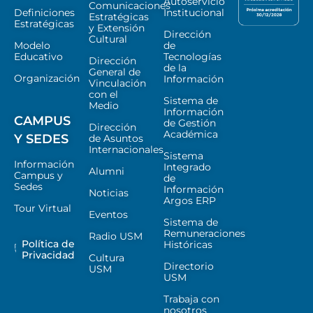
Autoservicio
Comunicaciones
Definiciones
Institucional
Estratégicas
Estratégicas
y Extensión
Dirección
Cultural
Modelo
de
Educativo
Tecnologías
Dirección
de la
General de
Organización
Información
Vinculación
con el
Sistema de
Medio
Información
CAMPUS
de Gestión
Dirección
Académica
Y SEDES
de Asuntos
Internacionales
Sistema
Información
Integrado
Alumni
Campus y
de
Sedes
Información
Noticias
Argos ERP
Tour Virtual
Eventos
Sistema de
Remuneraciones
Radio USM
Política de
Históricas
Privacidad
Cultura
Directorio
USM
USM
Trabaja con
nosotros