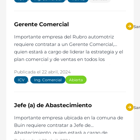
Gerente Comercial
Sa
Importante empresa del Rubro automotriz
requiere contratar a un Gerente Comercial,
quien estará a cargo de liderar la estrategia y el
plan comercial y de ventas en todos los
segmentos (venta directa, presencial, on line,
Publicada el
22 abril, 2024
canales digitales).
,
ICV
Ing. Comercial
Abierta
Jefe (a) de Abastecimiento
Sa
Importante empresa ubicada en la comuna de
Buin requiere contratar a Jefe de
Abastecimiento, quien estará a cargo de