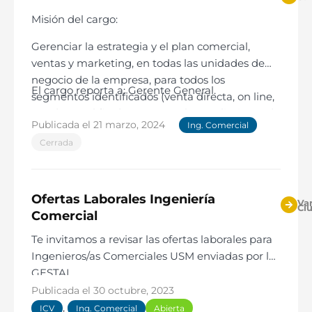
Misión del cargo:
Gerenciar la estrategia y el plan comercial,
ventas y marketing, en todas las unidades de
negocio de la empresa, para todos los
El cargo reporta a: Gerente General.
segmentos identificados (venta directa, on line,
otras), con el fin de asegurar el cumplimiento de
Publicada el
21 marzo, 2024
Ing. Comercial
los objetivos estratégicos, comerciales,
Cerrada
posicionamiento de marca y presupuesto
establecidos por el directorio; lo anterior,
considerando la normativa y legislación
nacional, la de los países con los que se
Ofertas Laborales Ingeniería
Var
Ci
relacionan y los procedimientos y protocolos
Comercial
internos.
Te invitamos a revisar las ofertas laborales para
Ingenieros/as Comerciales USM enviadas por la
GESTAL.
Publicada el
30 octubre, 2023
,
ICV
Ing. Comercial
Abierta