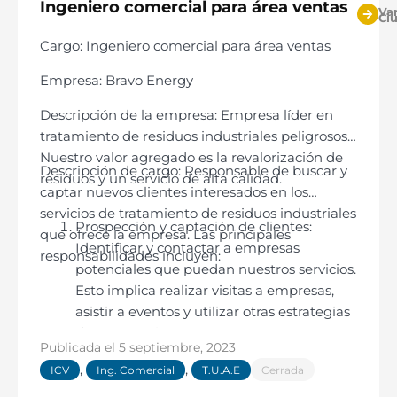
Ingeniero comercial para área ventas
Var
Ci
Cargo: Ingeniero comercial para área ventas
Empresa: Bravo Energy
Descripción de la empresa: Empresa líder en
tratamiento de residuos industriales peligrosos.
Nuestro valor agregado es la revalorización de
Descripción de cargo: Responsable de buscar y
residuos y un servicio de alta calidad.
captar nuevos clientes interesados en los
servicios de tratamiento de residuos industriales
Prospección y captación de clientes:
que ofrece la empresa. Las principales
Identificar y contactar a empresas
responsabilidades incluyen:
potenciales que puedan nuestros servicios.
Esto implica realizar visitas a empresas,
asistir a eventos y utilizar otras estrategias
de prospección.
Publicada el
5 septiembre, 2023
Elaboración de cotizaciones: Preparar
,
,
ICV
Ing. Comercial
T.U.A.E
Cerrada
cotizaciones personalizadas para los
clientes potenciales, basadas en sus