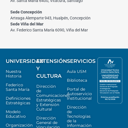
Av. Santa María 6400, Vitacura, Santiago
Sede Concepción
Arteaga Alemparte 943, Hualpén, Concepción
Sede Viña del Mar
Av. Federico Santa María 6090, Viña del Mar
UNIVERSIDAD
EXTENSIÓN
SERVICIOS
Y
Nuestra
Aula USM
CULTURA
Historia
Biblioteca
Federico
Dirección
Portal de
Santa María
de
Autoservicio
Comunicaciones
Definiciones
Institucional
Estratégicas
Estratégicas
y Extensión
Dirección
Cultural
Modelo
de
Educativo
Tecnologías
Dirección
de la
General de
Organización
Información
Vinculación