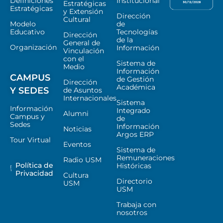
Definiciones
Institucional
Estratégicas
Estratégicas
y Extensión
Dirección
Cultural
Modelo
de
Educativo
Tecnologías
Dirección
de la
General de
Organización
Información
Vinculación
con el
Sistema de
Medio
Información
CAMPUS
de Gestión
Dirección
Académica
Y SEDES
de Asuntos
Internacionales
Sistema
Información
Integrado
Alumni
Campus y
de
Sedes
Información
Noticias
Argos ERP
Tour Virtual
Eventos
Sistema de
Remuneraciones
Radio USM
Política de
Históricas
Privacidad
Cultura
Directorio
USM
USM
Trabaja con
nosotros