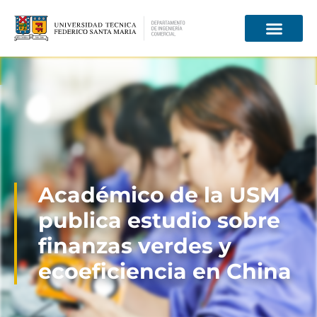
Información para
Académico de la USM
publica estudio sobre
finanzas verdes y
ecoeficiencia en China