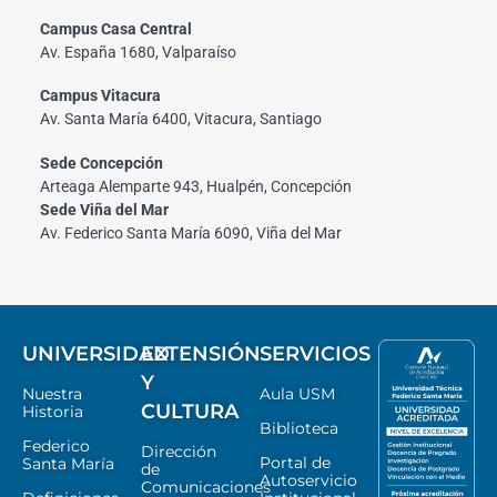
Campus Casa Central
Av. España 1680, Valparaíso
Campus Vitacura
Av. Santa María 6400, Vitacura, Santiago
Sede Concepción
Arteaga Alemparte 943, Hualpén, Concepción
Sede Viña del Mar
Av. Federico Santa María 6090, Viña del Mar
UNIVERSIDAD
EXTENSIÓN
SERVICIOS
Y
Nuestra
Aula USM
CULTURA
Historia
Biblioteca
Federico
Dirección
Portal de
Santa María
de
Autoservicio
Comunicaciones