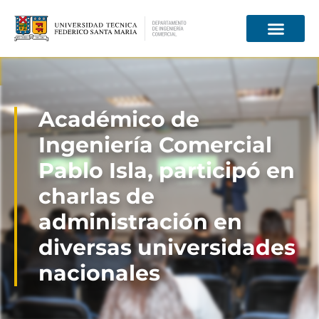
Información para
Académico de
Ingeniería Comercial
Pablo Isla, participó en
charlas de
administración en
diversas universidades
nacionales