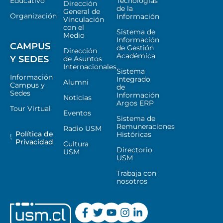
Educativo
Tecnologías
Dirección
de la
General de
Organización
Información
Vinculación
con el
Sistema de
Medio
Información
CAMPUS
de Gestión
Dirección
Académica
Y SEDES
de Asuntos
Internacionales
Sistema
Información
Integrado
Alumni
Campus y
de
Sedes
Información
Noticias
Argos ERP
Tour Virtual
Eventos
Sistema de
Remuneraciones
Radio USM
Política de
Históricas
Privacidad
Cultura
Directorio
USM
USM
Trabaja con
nosotros