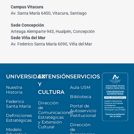
Campus Vitacura
Av. Santa María 6400, Vitacura, Santiago
Sede Concepción
Arteaga Alemparte 943, Hualpén, Concepción
Sede Viña del Mar
Av. Federico Santa María 6090, Viña del Mar
UNIVERSIDAD
EXTENSIÓN
SERVICIOS
Y
Nuestra
Aula USM
CULTURA
Historia
Biblioteca
Federico
Dirección
Portal de
Santa María
de
Autoservicio
Comunicaciones
Definiciones
Institucional
Estratégicas
Estratégicas
y Extensión
Dirección
Cultural
Modelo
de