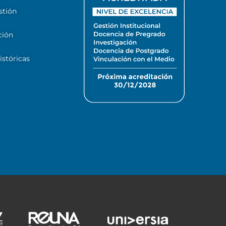
stión
ción
stóricas