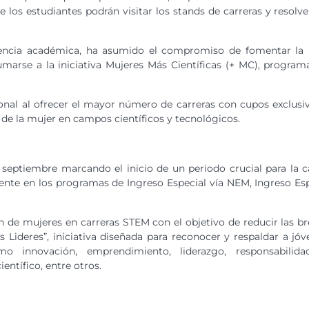
e los estudiantes podrán visitar los stands de carreras y reso
elencia académica, ha asumido el compromiso de fomentar la p
marse a la iniciativa Mujeres Más Científicas (+ MC), progra
cional al ofrecer el mayor número de carreras con cupos exclu
 de la mujer en campos científicos y tecnológicos.
tiembre marcando el inicio de un periodo crucial para la casa
mente en los programas de Ingreso Especial vía NEM, Ingreso Es
 de mujeres en carreras STEM con el objetivo de reducir las b
 Lideres”, iniciativa diseñada para reconocer y respaldar a jó
o innovación, emprendimiento, liderazgo, responsabilidad
entífico, entre otros.