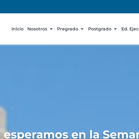
Inicio
Nosotros
Pregrado
Postgrado
Ed. Eje
e esperamos en la Seman