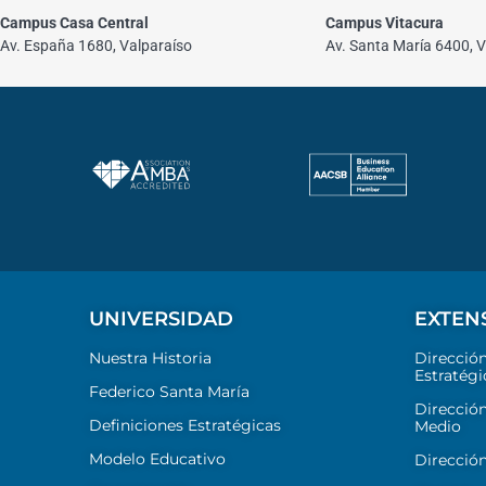
Campus Casa Central
Campus Vitacura
Av. España 1680, Valparaíso
Av. Santa María 6400, V
UNIVERSIDAD
EXTEN
Nuestra Historia
Direcció
Estratégi
Federico Santa María
Dirección
Definiciones Estratégicas
Medio
Modelo Educativo
Dirección