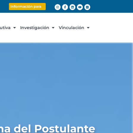
Información para
cutiva
Investigación
Vinculación
a del Postulante