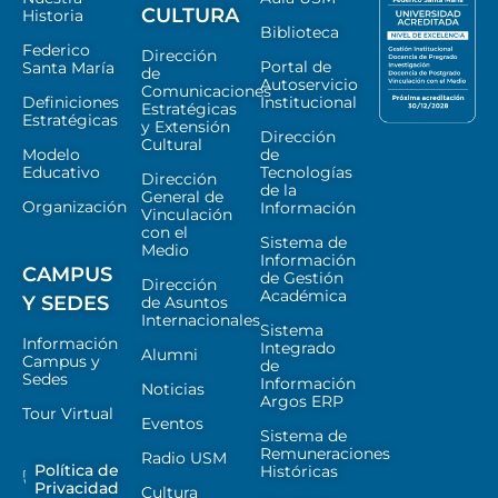
CULTURA
Historia
Biblioteca
Federico
Dirección
Portal de
Santa María
de
Autoservicio
Comunicaciones
Definiciones
Institucional
Estratégicas
Estratégicas
y Extensión
Dirección
Cultural
Modelo
de
Educativo
Tecnologías
Dirección
de la
General de
Organización
Información
Vinculación
con el
Sistema de
Medio
Información
CAMPUS
de Gestión
Dirección
Académica
Y SEDES
de Asuntos
Internacionales
Sistema
Información
Integrado
Alumni
Campus y
de
Sedes
Información
Noticias
Argos ERP
Tour Virtual
Eventos
Sistema de
Remuneraciones
Radio USM
Política de
Históricas
Privacidad
Cultura