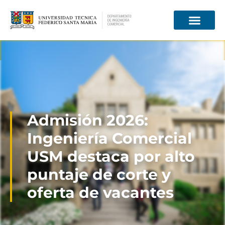
Información para
Admisión 2026:
Ingeniería Comercial
USM destaca por alto
puntaje de corte y
oferta de vacantes