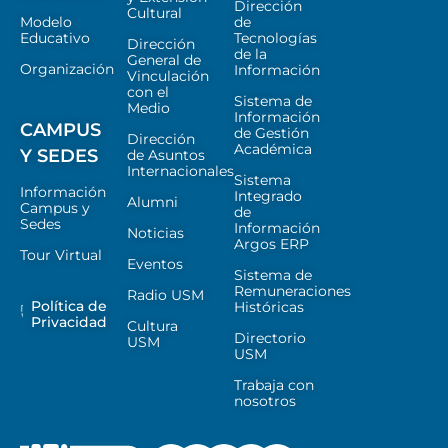
Dirección
Cultural
Modelo
de
Educativo
Tecnologías
Dirección
de la
General de
Organización
Información
Vinculación
con el
Sistema de
Medio
Información
CAMPUS
de Gestión
Dirección
Académica
Y SEDES
de Asuntos
Internacionales
Sistema
Información
Integrado
Alumni
Campus y
de
Sedes
Información
Noticias
Argos ERP
Tour Virtual
Eventos
Sistema de
Remuneraciones
Radio USM
Política de
Históricas
Privacidad
Cultura
Directorio
USM
USM
Trabaja con
nosotros