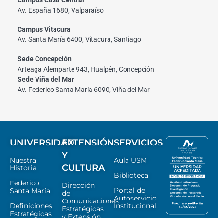
Av. España 1680, Valparaíso
Campus Vitacura
Av. Santa María 6400, Vitacura, Santiago
Sede Concepción
Arteaga Alemparte 943, Hualpén, Concepción
Sede Viña del Mar
Av. Federico Santa María 6090, Viña del Mar
UNIVERSIDAD
EXTENSIÓN
SERVICIOS
Y
Nuestra
Aula USM
CULTURA
Historia
Biblioteca
Federico
Dirección
Portal de
Santa María
de
Autoservicio
Comunicaciones
Definiciones
Institucional
Estratégicas
Estratégicas
y Extensión