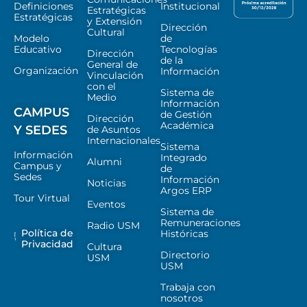
Definiciones
Institucional
Estratégicas
Estratégicas
y Extensión
Dirección
Cultural
Modelo
de
Educativo
Tecnologías
Dirección
de la
General de
Organización
Información
Vinculación
con el
Sistema de
Medio
Información
CAMPUS
de Gestión
Dirección
Académica
Y SEDES
de Asuntos
Internacionales
Sistema
Información
Integrado
Alumni
Campus y
de
Sedes
Información
Noticias
Argos ERP
Tour Virtual
Eventos
Sistema de
Remuneraciones
Radio USM
Política de
Históricas
Privacidad
Cultura
Directorio
USM
USM
Trabaja con
nosotros