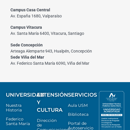
Campus Casa Central
Av. España 1680, Valparaíso
Campus Vitacura
Av. Santa María 6400, Vitacura, Santiago
Sede Concepción
Arteaga Alemparte 943, Hualpén, Concepción
Sede Viña del Mar
Av. Federico Santa María 6090, Viña del Mar
UNIVERSIDAD
EXTENSIÓN
SERVICIOS
Y
Nuestra
Aula USM
CULTURA
Historia
Biblioteca
Federico
Dirección
Portal de
Santa María
de
Autoservicio
Comunicaciones