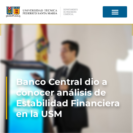
Información para
Banco Central dio a
conocer análisis de
Estabilidad Financiera
en la USM