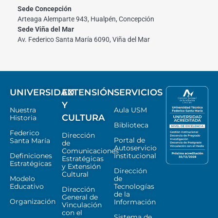
Sede Concepción
Arteaga Alemparte 943, Hualpén, Concepción
Sede Viña del Mar
Av. Federico Santa María 6090, Viña del Mar
UNIVERSIDAD
EXTENSIÓN
SERVICIOS
Y
Nuestra
Aula USM
CULTURA
Historia
Biblioteca
Federico
Dirección
Portal de
Santa María
de
Autoservicio
Comunicaciones
Definiciones
Institucional
Estratégicas
Estratégicas
y Extensión
Dirección
Cultural
Modelo
de
Educativo
Tecnologías
Dirección
de la
General de
Organización
Información
Vinculación
con el
Sistema de