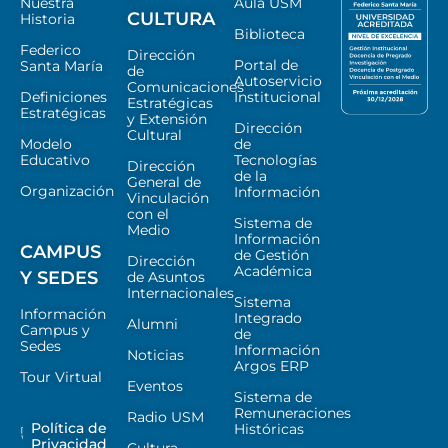
Nuestra
Aula USM
CULTURA
Historia
Biblioteca
Federico
Dirección
Portal de
Santa María
de
Autoservicio
Comunicaciones
Definiciones
Institucional
Estratégicas
Estratégicas
y Extensión
Dirección
Cultural
Modelo
de
Educativo
Tecnologías
Dirección
de la
General de
Organización
Información
Vinculación
con el
Sistema de
Medio
Información
CAMPUS
de Gestión
Dirección
Académica
Y SEDES
de Asuntos
Internacionales
Sistema
Información
Integrado
Alumni
Campus y
de
Sedes
Información
Noticias
Argos ERP
Tour Virtual
Eventos
Sistema de
Remuneraciones
Radio USM
Política de
Históricas
Privacidad
Cultura