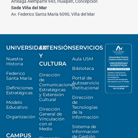
Arteaga Alemparte 943, Hualpén, Concepción
Sede Viña del Mar
Av. Federico Santa María 6090, Viña del Mar
UNIVERSIDAD
EXTENSIÓN
SERVICIOS
Y
Nuestra
Aula USM
CULTURA
Historia
Biblioteca
Federico
Dirección
Portal de
Santa María
de
Autoservicio
Comunicaciones
Definiciones
Institucional
Estratégicas
Estratégicas
y Extensión
Dirección
Cultural
Modelo
de
Educativo
Tecnologías
Dirección
de la
General de
Organización
Información
Vinculación
con el
Sistema de
Medio
Información
CAMPUS
de Gestión