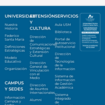
UNIVERSIDAD
EXTENSIÓN
SERVICIOS
Y
Nuestra
Aula USM
CULTURA
Historia
Biblioteca
Federico
Dirección
Portal de
Santa María
de
Autoservicio
Comunicaciones
Definiciones
Institucional
Estratégicas
Estratégicas
y Extensión
Dirección
Cultural
Modelo
de
Educativo
Tecnologías
Dirección
de la
General de
Organización
Información
Vinculación
con el
Sistema de
Medio
Información
CAMPUS
de Gestión
Dirección
Académica
Y SEDES
de Asuntos
Internacionales
Sistema
Información
Integrado
Alumni
Campus y
de