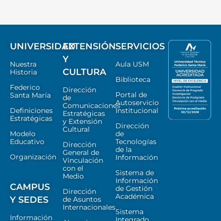
UNIVERSIDAD
EXTENSIÓN
SERVICIOS
Y
Nuestra
Aula USM
CULTURA
Historia
Biblioteca
Federico
Dirección
Portal de
Santa María
de
Autoservicio
Comunicaciones
Definiciones
Institucional
Estratégicas
Estratégicas
y Extensión
Dirección
Cultural
Modelo
de
Educativo
Tecnologías
Dirección
de la
General de
Organización
Información
Vinculación
con el
Sistema de
Medio
Información
CAMPUS
de Gestión
Dirección
Académica
Y SEDES
de Asuntos
Internacionales
Sistema
Información
Integrado