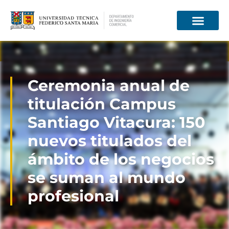
Información para
Ceremonia anual de
titulación Campus
Santiago Vitacura: 150
nuevos titulados del
ámbito de los negocios
se suman al mundo
profesional