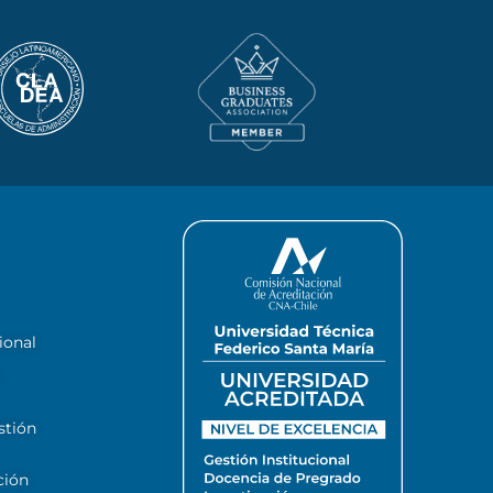
ional
stión
ción