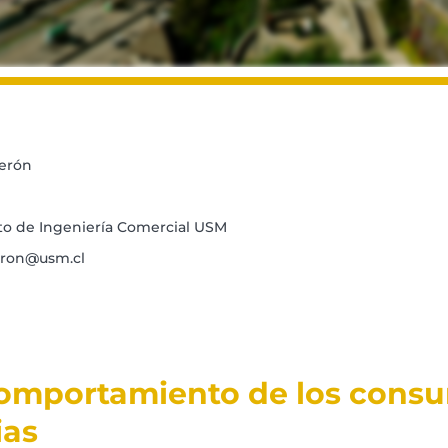
erón
o de Ingeniería Comercial USM
eron@usm.cl
omportamiento de los consu
ias