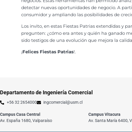
negocios. Estas herramientas han permitido analiz
detectar nuevas oportunidades de negocio. A parti
consumidor y ampliando las posibilidades de crec
Los invito, en estas Fiestas Patrias extendidas y 
pregunten: ¿cómo era antes y quién ha ganado mer
sido testigos de una evolución que mejora la cali
¡
Felices Fiestas Patrias
!.
Departamento de Ingeniería Comercial
+56 32 2654000
ingcomercial@usm.cl
Campus Casa Central
Campus Vitacura
Av. España 1680, Valparaíso
Av. Santa María 6400, V