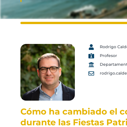
Rodrigo Cald
Profesor
Departament
rodrigo.cald
Cómo ha cambiado el c
durante las Fiestas Patr