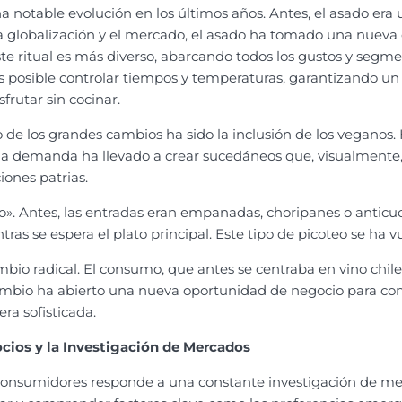
notable evolución en los últimos años. Antes, el asado era un
a la globalización y el mercado, el asado ha tomado una nuev
ste ritual es más diverso, abarcando todos los gustos y segme
es posible controlar tiempos y temperaturas, garantizando un 
frutar sin cocinar.
 de los grandes cambios ha sido la inclusión de los veganos.
, la demanda ha llevado a crear sucedáneos que, visualmente
iones patrias.
o». Antes, las entradas eran empanadas, choripanes o anticuch
as se espera el plato principal. Este tipo de picoteo se ha v
io radical. El consumo, que antes se centraba en vino chilen
 cambio ha abierto una nueva oportunidad de negocio para com
a sofisticada.
cios y la Investigación de Mercados
onsumidores responde a una constante investigación de merc