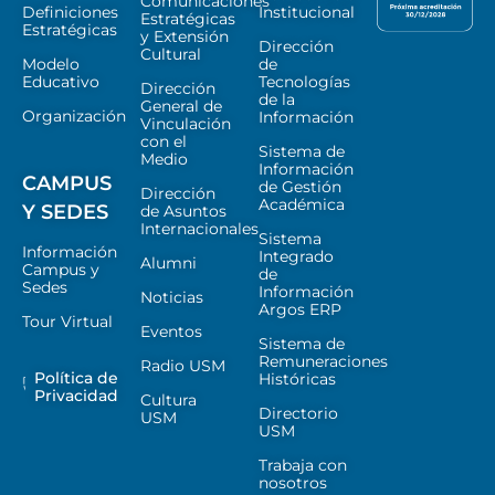
Comunicaciones
Definiciones
Institucional
Estratégicas
Estratégicas
y Extensión
Dirección
Cultural
Modelo
de
Educativo
Tecnologías
Dirección
de la
General de
Organización
Información
Vinculación
con el
Sistema de
Medio
Información
CAMPUS
de Gestión
Dirección
Académica
Y SEDES
de Asuntos
Internacionales
Sistema
Información
Integrado
Alumni
Campus y
de
Sedes
Información
Noticias
Argos ERP
Tour Virtual
Eventos
Sistema de
Remuneraciones
Radio USM
Política de
Históricas
Privacidad
Cultura
Directorio
USM
USM
Trabaja con
nosotros