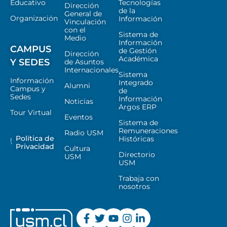
Educativo
Tecnologías
Dirección
de la
General de
Organización
Información
Vinculación
con el
Sistema de
Medio
Información
CAMPUS
de Gestión
Dirección
Académica
Y SEDES
de Asuntos
Internacionales
Sistema
Información
Integrado
Alumni
Campus y
de
Sedes
Información
Noticias
Argos ERP
Tour Virtual
Eventos
Sistema de
Remuneraciones
Radio USM
Política de
Históricas
Privacidad
Cultura
Directorio
USM
USM
Trabaja con
nosotros