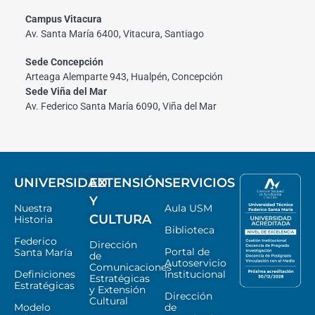
Campus Vitacura
Av. Santa María 6400, Vitacura, Santiago
Sede Concepción
Arteaga Alemparte 943, Hualpén, Concepción
Sede Viña del Mar
Av. Federico Santa María 6090, Viña del Mar
UNIVERSIDAD
EXTENSIÓN
SERVICIOS
Y
Nuestra
Aula USM
CULTURA
Historia
Biblioteca
Federico
Dirección
Portal de
Santa María
de
Autoservicio
Comunicaciones
Definiciones
Institucional
Estratégicas
Estratégicas
y Extensión
Dirección
Cultural
Modelo
de