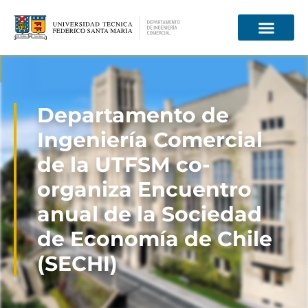
Información para
Departamento de
Ingeniería Comercial
de la UTFSM co-
organiza Encuentro
anual de la Sociedad
de Economía de Chile
(SECHI)