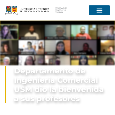
Información para
Departamento de
Ingeniería Comercial
USM dio la bienvenida
a sus profesores