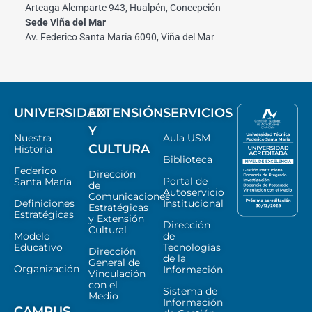
Arteaga Alemparte 943, Hualpén, Concepción
Sede Viña del Mar
Av. Federico Santa María 6090, Viña del Mar
UNIVERSIDAD
EXTENSIÓN
SERVICIOS
Y
Nuestra
Aula USM
CULTURA
Historia
Biblioteca
Federico
Dirección
Portal de
Santa María
de
Autoservicio
Comunicaciones
Definiciones
Institucional
Estratégicas
Estratégicas
y Extensión
Dirección
Cultural
Modelo
de
Educativo
Tecnologías
Dirección
de la
General de
Organización
Información
Vinculación
con el
Sistema de
Medio
Información
CAMPUS