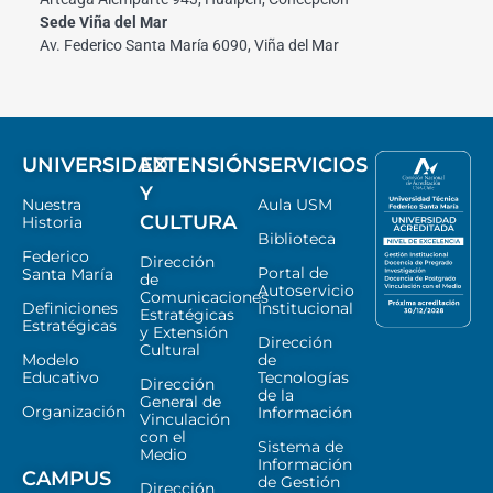
Sede Viña del Mar
Av. Federico Santa María 6090, Viña del Mar
UNIVERSIDAD
EXTENSIÓN
SERVICIOS
Y
Nuestra
Aula USM
CULTURA
Historia
Biblioteca
Federico
Dirección
Portal de
Santa María
de
Autoservicio
Comunicaciones
Definiciones
Institucional
Estratégicas
Estratégicas
y Extensión
Dirección
Cultural
Modelo
de
Educativo
Tecnologías
Dirección
de la
General de
Organización
Información
Vinculación
con el
Sistema de
Medio
Información
CAMPUS
de Gestión
Dirección