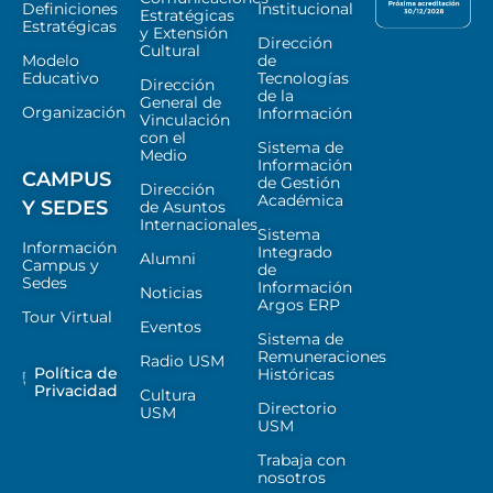
Definiciones
Institucional
Estratégicas
Estratégicas
y Extensión
Dirección
Cultural
Modelo
de
Educativo
Tecnologías
Dirección
de la
General de
Organización
Información
Vinculación
con el
Sistema de
Medio
Información
CAMPUS
de Gestión
Dirección
Académica
Y SEDES
de Asuntos
Internacionales
Sistema
Información
Integrado
Alumni
Campus y
de
Sedes
Información
Noticias
Argos ERP
Tour Virtual
Eventos
Sistema de
Remuneraciones
Radio USM
Política de
Históricas
Privacidad
Cultura
Directorio
USM
USM
Trabaja con
nosotros