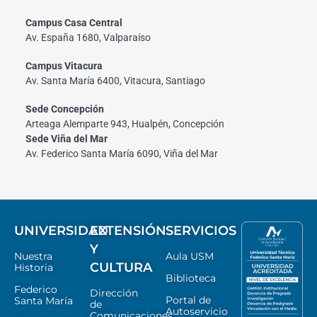
Campus Casa Central
Av. España 1680, Valparaíso
Campus Vitacura
Av. Santa María 6400, Vitacura, Santiago
Sede Concepción
Arteaga Alemparte 943, Hualpén, Concepción
Sede Viña del Mar
Av. Federico Santa María 6090, Viña del Mar
UNIVERSIDAD
EXTENSIÓN
SERVICIOS
Y
Nuestra
Aula USM
CULTURA
Historia
Biblioteca
Federico
Dirección
Portal de
Santa María
de
Autoservicio
Comunicaciones