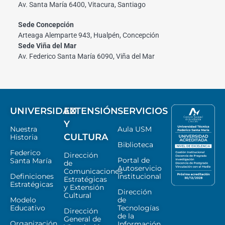
Av. Santa María 6400, Vitacura, Santiago
Sede Concepción
Arteaga Alemparte 943, Hualpén, Concepción
Sede Viña del Mar
Av. Federico Santa María 6090, Viña del Mar
UNIVERSIDAD
EXTENSIÓN
SERVICIOS
Y
Nuestra
Aula USM
CULTURA
Historia
Biblioteca
Federico
Dirección
Portal de
Santa María
de
Autoservicio
Comunicaciones
Definiciones
Institucional
Estratégicas
Estratégicas
y Extensión
Dirección
Cultural
Modelo
de
Educativo
Tecnologías
Dirección
de la
General de
Organización
Información