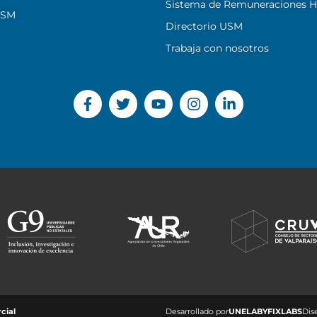
Sistema de Remuneraciones Hi
USM
Directorio USM
Trabaja con nosotros
ial ​
Desarrollado por
UNELAB
Y
FIXLABS
Dis