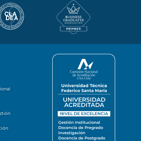
ional
stión
ción