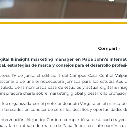
Compartir
igital & insight marketing manager en Papa John’s Internatio
, estrategias de marca y consejos para el desarrollo profesi
ueves 19 de junio, el edificio T del Campus Casa Central Valpa
escenario de una enriquecedora jornada para los estudiantes d
itulado de la nombrada casa de estudios y actual digital & ins
 inspiradora charla sobre marketing global y desarrollo profesion
d fue organizada por el profesor Joaquín Vergara en el marco de
 interesados en conocer de cerca los desafíos y oportunidades d
intervención, Alejandro Cordero compartió su destacada trayec
g y la estrategia de marca de Papa John’s en Latinoamérica, a