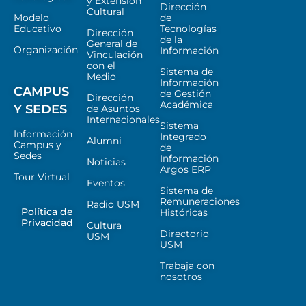
y Extensión
Dirección
Cultural
Modelo
de
Educativo
Tecnologías
Dirección
de la
General de
Organización
Información
Vinculación
con el
Sistema de
Medio
Información
CAMPUS
de Gestión
Dirección
Académica
Y SEDES
de Asuntos
Internacionales
Sistema
Información
Integrado
Alumni
Campus y
de
Sedes
Información
Noticias
Argos ERP
Tour Virtual
Eventos
Sistema de
Remuneraciones
Radio USM
Política de
Históricas
Privacidad
Cultura
Directorio
USM
USM
Trabaja con
nosotros