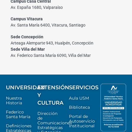
Campus Casa Central
Av. España 1680, Valparaíso
Campus Vitacura
Av. Santa María 6400, Vitacura, Santiago
Sede Concepción
Arteaga Alemparte 943, Hualpén, Concepción
Sede Viña del Mar
Av. Federico Santa María 6090, Viña del Mar
UNIVERSIDAD
EXTENSIÓN
SERVICIOS
Y
Nuestra
Aula USM
CULTURA
Historia
Biblioteca
Federico
Dirección
Portal de
Santa María
de
Autoservicio
Comunicaciones
Definiciones
Institucional
Estratégicas
Estratégicas