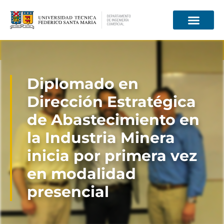
Información para
Diplomado en
Dirección Estratégica
de Abastecimiento en
la Industria Minera
inicia por primera vez
en modalidad
presencial