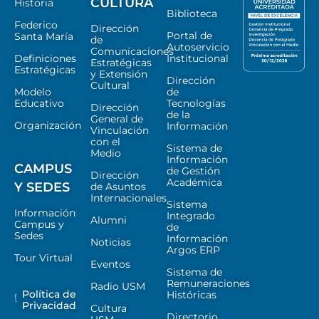
CULTURA
Historia
Biblioteca
Federico
Dirección
Portal de
Santa María
de
Autoservicio
Comunicaciones
Definiciones
Institucional
Estratégicas
Estratégicas
y Extensión
Dirección
Cultural
Modelo
de
Educativo
Tecnologías
Dirección
de la
General de
Organización
Información
Vinculación
con el
Sistema de
Medio
Información
CAMPUS
de Gestión
Dirección
Académica
Y SEDES
de Asuntos
Internacionales
Sistema
Información
Integrado
Alumni
Campus y
de
Sedes
Información
Noticias
Argos ERP
Tour Virtual
Eventos
Sistema de
Remuneraciones
Radio USM
Política de
Históricas
Privacidad
Cultura
Directorio