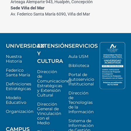
Arteaga Alemparte 943, Hualpén, Concepción
Sede Viña del Mar
Av. Federico Santa María 6090, Viña del Mar
UNIVERSIDAD
EXTENSIÓN
SERVICIOS
Y
Nuestra
Aula USM
CULTURA
Historia
Biblioteca
Federico
Dirección
Portal de
Santa María
de
Autoservicio
Comunicaciones
Definiciones
Institucional
Estratégicas
Estratégicas
y Extensión
Dirección
Cultural
Modelo
de
Educativo
Tecnologías
Dirección
de la
General de
Organización
Información
Vinculación
con el
Sistema de
Medio
Información
CAMPUS
de Gestión