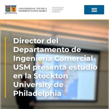
Información para
Director del
Departamento de
Ingeniería Comercial
USM presenta estudio
en la Stockton
University de
Philadelphia