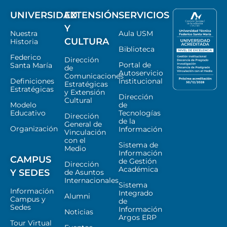
UNIVERSIDAD
EXTENSIÓN
SERVICIOS
Y
Nuestra
Aula USM
CULTURA
Historia
Biblioteca
Federico
Dirección
Portal de
Santa María
de
Autoservicio
Comunicaciones
Definiciones
Institucional
Estratégicas
Estratégicas
y Extensión
Dirección
Cultural
Modelo
de
Educativo
Tecnologías
Dirección
de la
General de
Organización
Información
Vinculación
con el
Sistema de
Medio
Información
CAMPUS
de Gestión
Dirección
Académica
Y SEDES
de Asuntos
Internacionales
Sistema
Información
Integrado
Alumni
Campus y
de
Sedes
Información
Noticias
Argos ERP
Tour Virtual