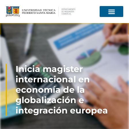
Información para
Inicia magister
internacional en
economía de la
globalización e
integración europea