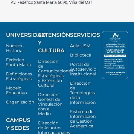
Av. Federico Santa María 6090, Viña del Mar
UNIVERSIDAD
EXTENSIÓN
SERVICIOS
Y
Nuestra
Aula USM
CULTURA
Historia
Biblioteca
Federico
Dirección
Portal de
Santa María
de
Autoservicio
Comunicaciones
Definiciones
Institucional
Estratégicas
Estratégicas
y Extensión
Dirección
Cultural
Modelo
de
Educativo
Tecnologías
Dirección
de la
General de
Organización
Información
Vinculación
con el
Sistema de
Medio
Información
CAMPUS
de Gestión
Dirección
Académica
Y SEDES
de Asuntos
Internacionales