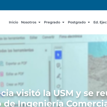
Inicio
Nosotros
Pregrado
Postgrado
Ed. Eje
a visitó la USM y se re
 de Ingeniería Comerci