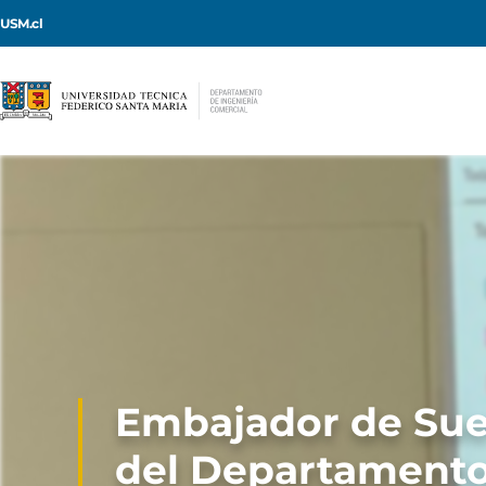
USM.cl
Embajador de Sueci
del Departamento