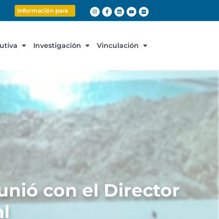
Información para
cutiva
Investigación
Vinculación
unió con el Director
al