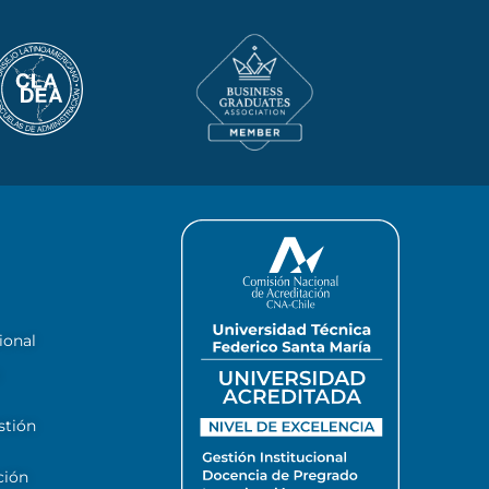
ional
stión
ción