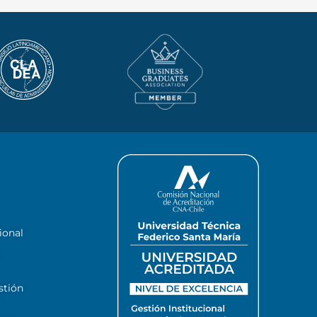
ional
stión