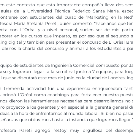
en este contexto que esta importante compañía lleva dos sem
 aulas de la Universidad Técnica Federico Santa María, espe
ontrarse con estudiantes del curso de “Marketing en la Red”
fesora María Stefanía Pereti, quién comentó, “hace años que te
ecta con L`Orèal y a nivel personal, suelen ser de mis partn
aborar en los cursos que imparto, es por eso que el segundo 
ing digital y también para presentar el concurso de L`Orèal B
 darnos la charla del concurso y animar a los estudiantes a par
 equipo de estudiantes de Ingeniería Comercial compuesto por Jav
rso y lograron llegar a la semifinal junto a 7 equipos, para lueg
l que se disputará este mes de junio en la ciudad de Londres, Ing
sta tremenda actividad fue una experiencia enriquecedora t
s brindó L’Oréal como coachings para fortalecer nuestra puesta
nos dieron las herramientas necesarias para desarrollarnos no s
ro proyecto a los gerentes y en especial a la gerenta general d
ideas a la hora de enfrentarnos al mundo laboral. Si bien no pa
nseñanzas que obtuvimos hasta la instancia que logramos llegar 
profesora Pareti agregó “estoy muy orgullosa del desemp