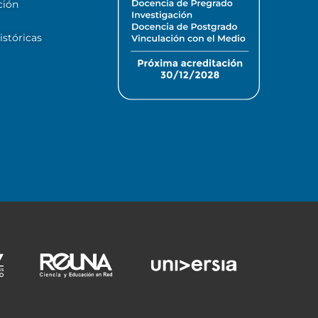
ción
stóricas