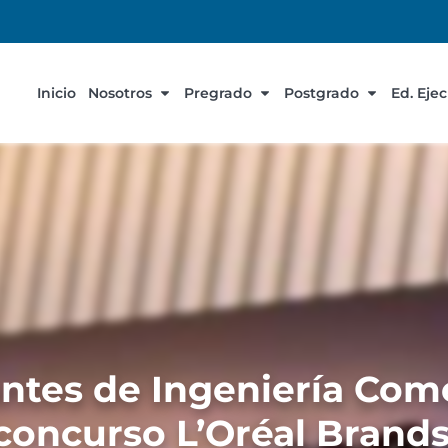
Inicio
Nosotros
Pregrado
Postgrado
Ed. Eje
ntes de Ingeniería Come
l concurso L’Oréal Bran