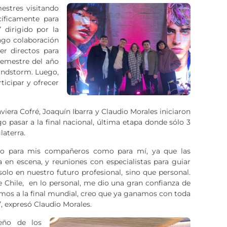
estres visitando
cíficamente para
 dirigido por la
ngo colaboración
er directos para
semestre del año
randstorm. Luego,
ticipar y ofrecer
iera Cofré, Joaquín Ibarra y Claudio Morales iniciaron
o pasar a la final nacional, última etapa donde sólo 3
laterra.
anto para mis compañeros como para mí, ya que las
 en escena, y reuniones con especialistas para guiar
olo en nuestro futuro profesional, sino que personal.
e Chile, en lo personal, me dio una gran confianza de
samos a la final mundial, creo que ya ganamos con toda
”, expresó Claudio Morales.
eño de los