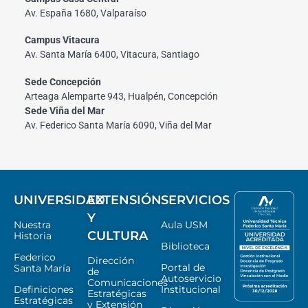
Av. España 1680, Valparaíso
Campus Vitacura
Av. Santa María 6400, Vitacura, Santiago
Sede Concepción
Arteaga Alemparte 943, Hualpén, Concepción
Sede Viña del Mar
Av. Federico Santa María 6090, Viña del Mar
UNIVERSIDAD
EXTENSIÓN
SERVICIOS
Y
Nuestra
Aula USM
CULTURA
Historia
Biblioteca
Federico
Dirección
Portal de
Santa María
de
Autoservicio
Comunicaciones
Definiciones
Institucional
Estratégicas
Estratégicas
y Extensión