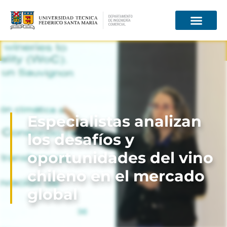
Información para
Especialistas analizan
los desafíos y
oportunidades del vino
chileno en el mercado
global