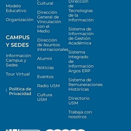
Dirección
Cultural
Modelo
de
Educativo
Tecnologías
Dirección
de la
General de
Organización
Información
Vinculación
con el
Sistema de
Medio
Información
CAMPUS
de Gestión
Dirección
Académica
Y SEDES
de Asuntos
Internacionales
Sistema
Información
Integrado
Alumni
Campus y
de
Sedes
Información
Noticias
Argos ERP
Tour Virtual
Eventos
Sistema de
Remuneraciones
Radio USM
Política de
Históricas
Privacidad
Cultura
Directorio
USM
USM
Trabaja con
nosotros