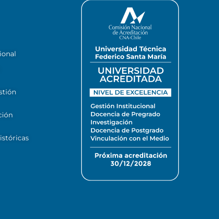
ional
stión
ción
stóricas