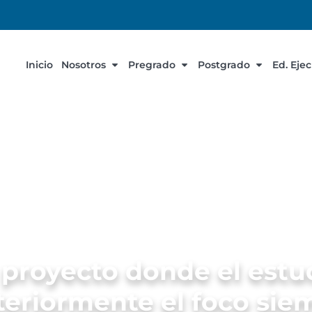
Inicio
Nosotros
Pregrado
Postgrado
Ed. Eje
r proyecto donde el estu
nteriormente el foco sie