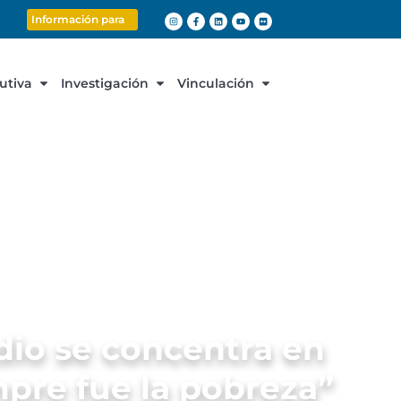
Información para
cutiva
Investigación
Vinculación
dio se concentra en
mpre fue la pobreza”