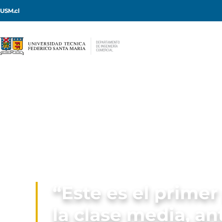
USM.cl
“Este es el prime
la clase media, a