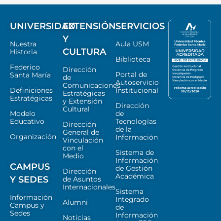
UNIVERSIDAD
EXTENSIÓN
SERVICIOS
Y
Nuestra
Aula USM
CULTURA
Historia
Biblioteca
Federico
Dirección
Portal de
Santa María
de
Autoservicio
Comunicaciones
Definiciones
Institucional
Estratégicas
Estratégicas
y Extensión
Dirección
Cultural
Modelo
de
Educativo
Tecnologías
Dirección
de la
General de
Organización
Información
Vinculación
con el
Sistema de
Medio
Información
CAMPUS
de Gestión
Dirección
Académica
Y SEDES
de Asuntos
Internacionales
Sistema
Información
Integrado
Alumni
Campus y
de
Sedes
Información
Noticias