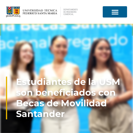
Información para
Estudiantes de la USM
son beneficiados con
Becas de Movilidad
Santander