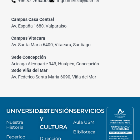
+56 32 2654000
ingcomercial@usm.cl
Campus Casa Central
Av. España 1680, Valparaíso
Campus Vitacura
Av. Santa María 6400, Vitacura, Santiago
Sede Concepción
Arteaga Alemparte 943, Hualpén, Concepción
Sede Viña del Mar
Av. Federico Santa María 6090, Viña del Mar
UNIVERSIDAD
EXTENSIÓN
SERVICIOS
Y
Nuestra
Aula USM
CULTURA
Historia
Biblioteca
Federico
Dirección