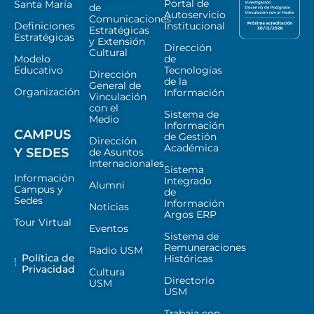
Portal de
Santa María
de
Autoservicio
Comunicaciones
Definiciones
Institucional
Estratégicas
Estratégicas
y Extensión
Dirección
Cultural
Modelo
de
Educativo
Tecnologías
Dirección
de la
General de
Organización
Información
Vinculación
con el
Sistema de
Medio
Información
CAMPUS
de Gestión
Dirección
Académica
Y SEDES
de Asuntos
Internacionales
Sistema
Información
Integrado
Alumni
Campus y
de
Sedes
Información
Noticias
Argos ERP
Tour Virtual
Eventos
Sistema de
Remuneraciones
Radio USM
Política de
Históricas
Privacidad
Cultura
Directorio
USM
USM
Trabaja con