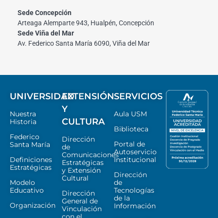
Sede Concepción
Arteaga Alemparte 943, Hualpén, Concepción
Sede Viña del Mar
Av. Federico Santa María 6090, Viña del Mar
UNIVERSIDAD
EXTENSIÓN
SERVICIOS
Y
Nuestra
Aula USM
CULTURA
Historia
Biblioteca
Federico
Dirección
Portal de
Santa María
de
Autoservicio
Comunicaciones
Definiciones
Institucional
Estratégicas
Estratégicas
y Extensión
Dirección
Cultural
Modelo
de
Educativo
Tecnologías
Dirección
de la
General de
Organización
Información
Vinculación
con el