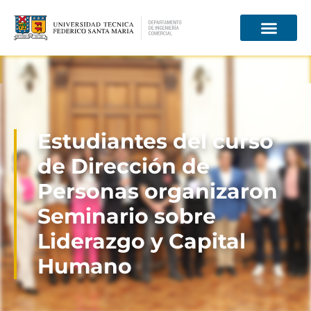
Información para
Estudiantes del curso
de Dirección de
Personas organizaron
Seminario sobre
Liderazgo y Capital
Humano