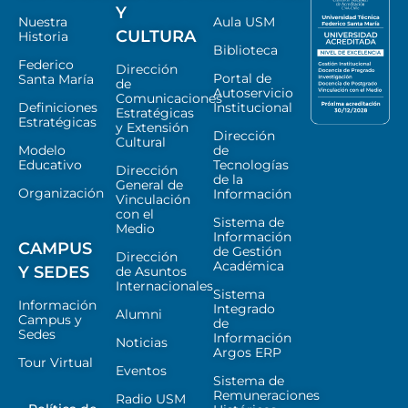
Y
Nuestra
Aula USM
CULTURA
Historia
Biblioteca
Federico
Dirección
Portal de
Santa María
de
Autoservicio
Comunicaciones
Definiciones
Institucional
Estratégicas
Estratégicas
y Extensión
Dirección
Cultural
Modelo
de
Educativo
Tecnologías
Dirección
de la
General de
Organización
Información
Vinculación
con el
Sistema de
Medio
Información
CAMPUS
de Gestión
Dirección
Académica
Y SEDES
de Asuntos
Internacionales
Sistema
Información
Integrado
Alumni
Campus y
de
Sedes
Información
Noticias
Argos ERP
Tour Virtual
Eventos
Sistema de
Remuneraciones
Radio USM