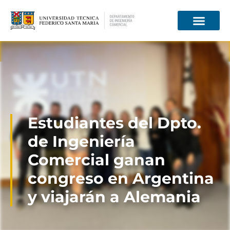
Información para
Estudiantes del Dpto.
de Ingeniería
Comercial ganan
congreso en Argentina
y viajarán a Alemania