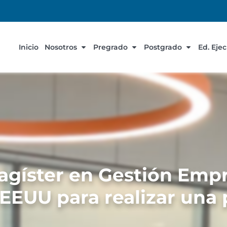
Inicio
Nosotros
Pregrado
Postgrado
Ed. Eje
Magíster en Gestión Emp
 EEUU para realizar una