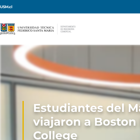
USM.cl
Estudiantes del 
viajaron a Boston
College