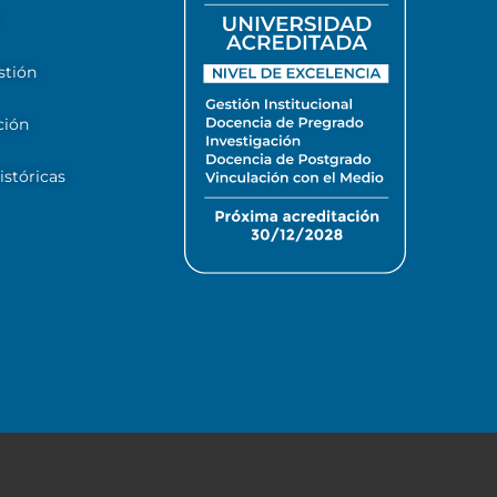
stión
ción
stóricas