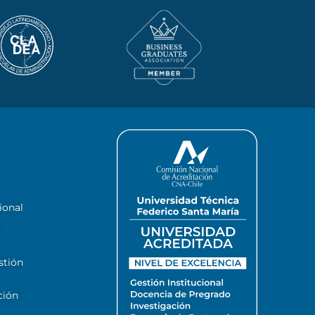
ional
stión
ción