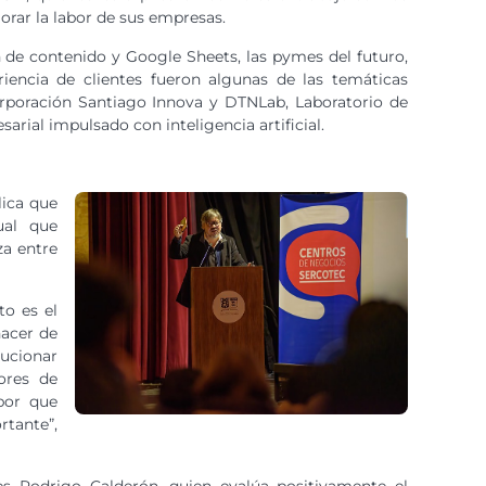
orar la labor de sus empresas.
ón de contenido y Google Sheets, las pymes del futuro,
riencia de clientes fueron algunas de las temáticas
orporación Santiago Innova y DTNLab, Laboratorio de
rial impulsado con inteligencia artificial.
lica que
ual que
za entre
to es el
acer de
lucionar
ores de
bor que
rtante”,
es Rodrigo Calderón, quien evalúa positivamente el