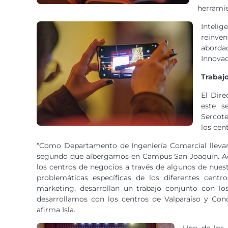
herramie
Intelig
reinven
abordad
Innovac
Trabaj
El Dire
este s
Sercote
los cen
“Como Departamento de Ingeniería Comercial llevam
segundo que albergamos en Campus San Joaquín. Ade
los centros de negocios a través de algunos de nuest
problemáticas específicas de los diferentes cent
marketing, desarrollan un trabajo conjunto con l
desarrollamos con los centros de Valparaíso y Conc
afirma Isla.
Uno de los 