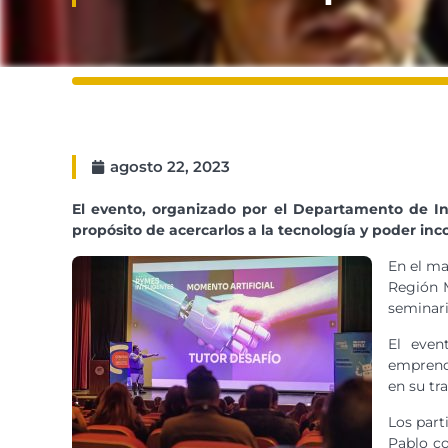
agosto 22, 2023
El evento, organizado por el Departamento de 
propósito de acercarlos a la tecnología y poder inc
En el ma
Región M
seminari
El even
emprende
en su tra
Los part
Pablo co