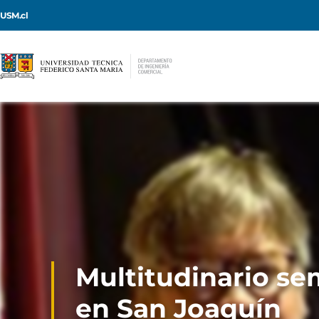
USM.cl
Multitudinario sem
en San Joaquín