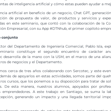
ntas de inteligencia artificial y cómo estas pueden ayudar a mej
encia artificial en beneficio de un negocio, Chat GPT, generaci
ción de propuesta de valor, de productos y servicios y expe
as en este seminario, que contó con la colaboración de la C
ión Empresarial, con su App #DTNhub, el primer copiloto empresa
o conjunto
ctor del Departamento de Ingeniería Comercial, Pablo Isla, exp
eminario constituye el segundo encuentro de carácter an
c desarrolla de la mano con la USM, en el marco de una alian
tros de negocios y el Departamento.
os cerca de tres años colaborando con Sercotec, y este even
más de apoyarlos en estas actividades, somos parte del queh
ros cursos, que los ponemos a su disposición para tratar de so
ros. De esta manera, nuestros alumnos, apoyados por profes
os emprendedores. A este trabajo en Santiago, se suma la la
epción, generando un impacto y una llegada territorial impo
profesores encargado de articular este trabajo colaborativo 