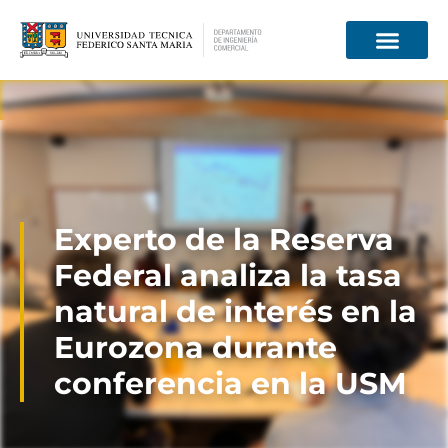
Información para
Experto de la Reserva
Federal analiza la tasa
natural de interés en la
Eurozona durante
conferencia en la USM