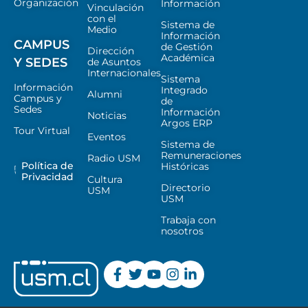
Organización
Información
Vinculación
con el
Sistema de
Medio
Información
CAMPUS
de Gestión
Dirección
Académica
Y SEDES
de Asuntos
Internacionales
Sistema
Información
Integrado
Alumni
Campus y
de
Sedes
Información
Noticias
Argos ERP
Tour Virtual
Eventos
Sistema de
Remuneraciones
Radio USM
Política de
Históricas
Privacidad
Cultura
Directorio
USM
USM
Trabaja con
nosotros