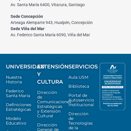
Av. Santa María 6400, Vitacura, Santiago
Sede Concepción
Arteaga Alemparte 943, Hualpén, Concepción
Sede Viña del Mar
Av. Federico Santa María 6090, Viña del Mar
UNIVERSIDAD
EXTENSIÓN
SERVICIOS
Y
Nuestra
Aula USM
CULTURA
Historia
Biblioteca
Federico
Dirección
Portal de
Santa María
de
Autoservicio
Comunicaciones
Definiciones
Institucional
Estratégicas
Estratégicas
y Extensión
Dirección
Cultural
Modelo
de
Educativo
Tecnologías
Dirección
de la
General de