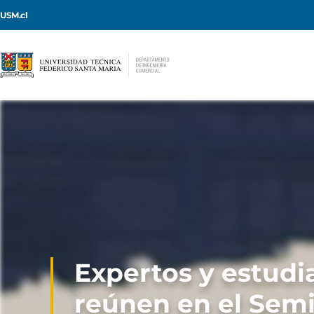
USM.cl
Expertos y estudi
reúnen en el Sem