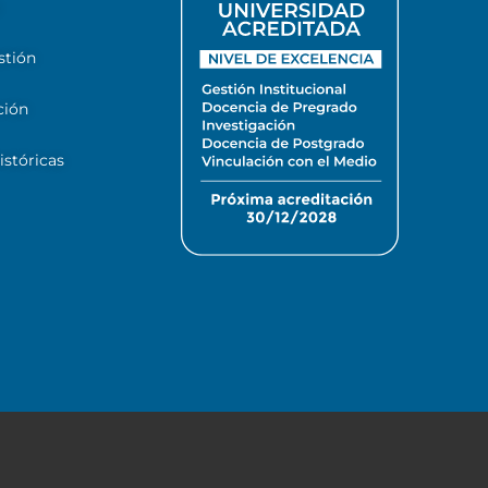
stión
ción
stóricas