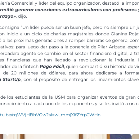
niería Comercial y líder del equipo organizador, destacó la impo
rmitió generar conexiones extracurriculares con profesores y
erazgo»
, dijo.
consigna “Un líder puede ser un buen jefe, pero no siempre un je
ron inicio a un ciclo de charlas magistrales donde Gianina Roj
ó a las próximas generaciones a romper barreras de género, com
rativos; para luego dar paso a la ponencia de Pilar Arizaga, exp
erdadera agente de cambio en el sector financiero digital, a tr
nes financieras que han llegado a revolucionar la industria.
ador de la fintech
Pago Fácil
, quien compartió su historia de v
 de 20 millones de dólares, para ahora dedicarse a form
a StartUp
, con el propósito de entregar los lineamientos cla
de los estudiantes de la USM para organizar eventos de gran 
nocimiento a cada uno de los exponentes y se les invitó a un co
outu.be/rgWVjHBhVGw?si=wLmmjXifZYrp0WHn