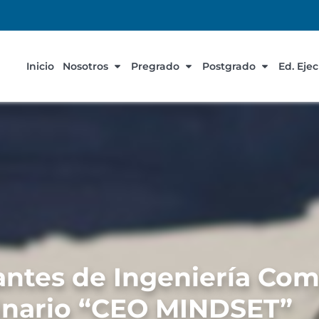
Inicio
Nosotros
Pregrado
Postgrado
Ed. Eje
antes de Ingeniería Com
inario “CEO MINDSET”