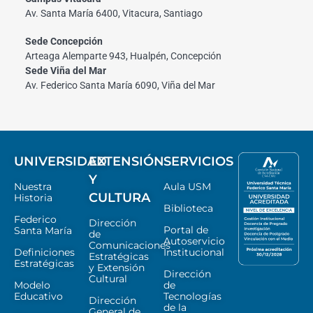
Av. Santa María 6400, Vitacura, Santiago
Sede Concepción
Arteaga Alemparte 943, Hualpén, Concepción
Sede Viña del Mar
Av. Federico Santa María 6090, Viña del Mar
UNIVERSIDAD
EXTENSIÓN
SERVICIOS
Y
Nuestra
Aula USM
CULTURA
Historia
Biblioteca
Federico
Dirección
Portal de
Santa María
de
Autoservicio
Comunicaciones
Definiciones
Institucional
Estratégicas
Estratégicas
y Extensión
Dirección
Cultural
Modelo
de
Educativo
Tecnologías
Dirección
de la
General de