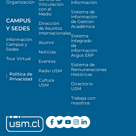
Organización
Información
Vinculación
con el
Sistema de
Medio
Información
CAMPUS
de Gestión
Dirección
Académica
Y SEDES
de Asuntos
Internacionales
Sistema
Información
Integrado
Alumni
Campus y
de
Sedes
Información
Noticias
Argos ERP
Tour Virtual
Eventos
Sistema de
Remuneraciones
Radio USM
Política de
Históricas
Privacidad
Cultura
Directorio
USM
USM
Trabaja con
nosotros