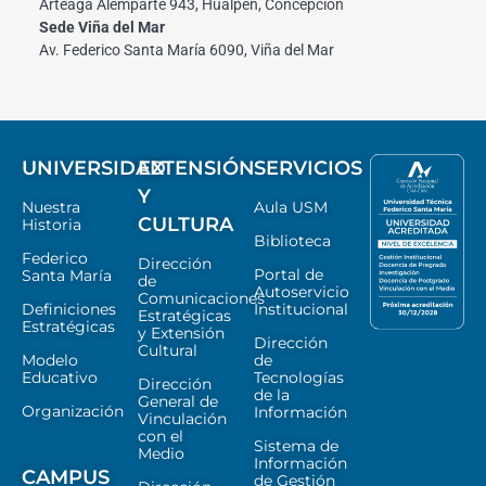
Arteaga Alemparte 943, Hualpén, Concepción
Sede Viña del Mar
Av. Federico Santa María 6090, Viña del Mar
UNIVERSIDAD
EXTENSIÓN
SERVICIOS
Y
Nuestra
Aula USM
CULTURA
Historia
Biblioteca
Federico
Dirección
Portal de
Santa María
de
Autoservicio
Comunicaciones
Definiciones
Institucional
Estratégicas
Estratégicas
y Extensión
Dirección
Cultural
Modelo
de
Educativo
Tecnologías
Dirección
de la
General de
Organización
Información
Vinculación
con el
Sistema de
Medio
Información
CAMPUS
de Gestión